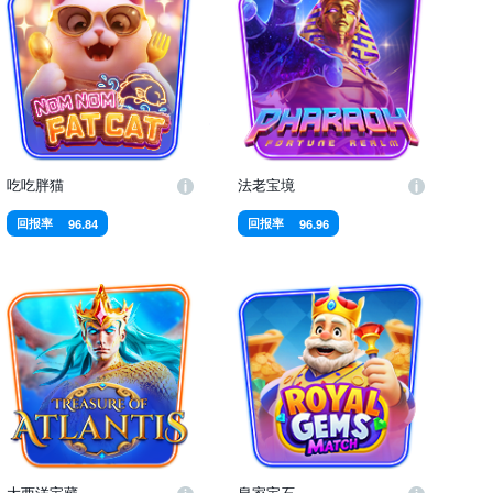
吃吃胖猫
法老宝境
回报率
回报率
96.84
96.96