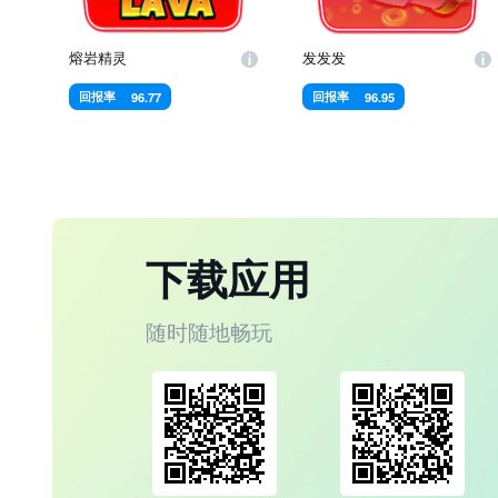
熔岩精灵
发发发
回报率
回报率
96.77
96.95
下载应用
随时随地畅玩