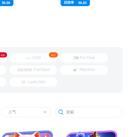
回报率
96.98
96.83
全新
热门
CQ9
Fa Chai
FastSpin
PlayStar
Lucky365
人气