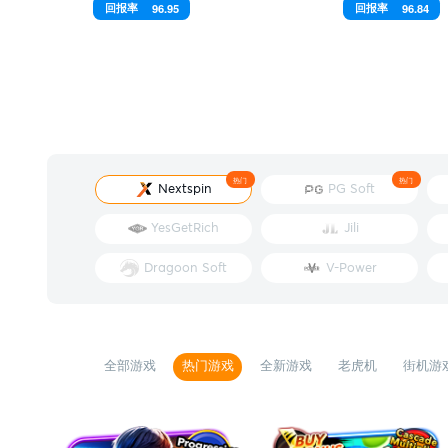
回报率
回报率
96.95
96.84
热门
热门
Nextspin
PG Soft
YesGetRich
Jili
Dragoon Soft
V-Power
全部游戏
热门游戏
全新游戏
老虎机
街机游