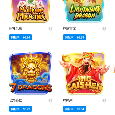
麻将凤凰
神威雷龙
回报率
回报率
96.94
96.75
七龙盛世
财神到
回报率
回报率
96.72
97.04