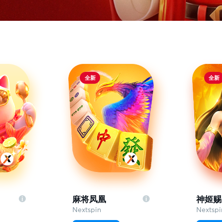
全新
全新
麻将凤凰
神姬赐
Nextspin
Nextspi