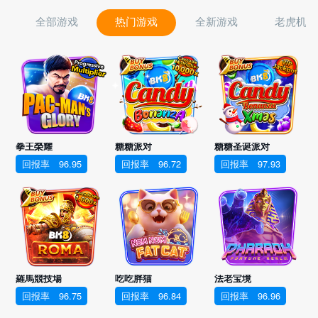
全部游戏
热门游戏
全新游戏
老虎机
拳王榮耀
糖糖派对
糖糖圣诞派对
回报率
96.95
回报率
96.72
回报率
97.93
羅馬競技場
吃吃胖猫
法老宝境
回报率
96.75
回报率
96.84
回报率
96.96