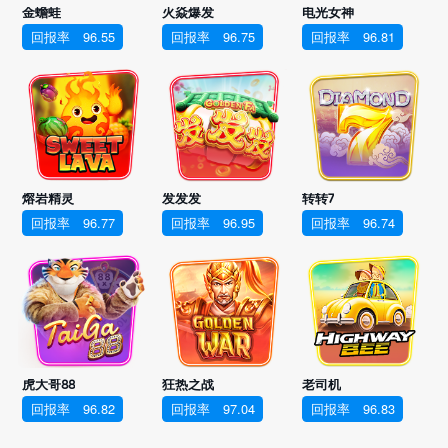
金蟾蛙
火焱爆发
电光女神
回报率
96.55
回报率
96.75
回报率
96.81
熔岩精灵
发发发
转转7
回报率
96.77
回报率
96.95
回报率
96.74
虎大哥88
狂热之战
老司机
回报率
96.82
回报率
97.04
回报率
96.83