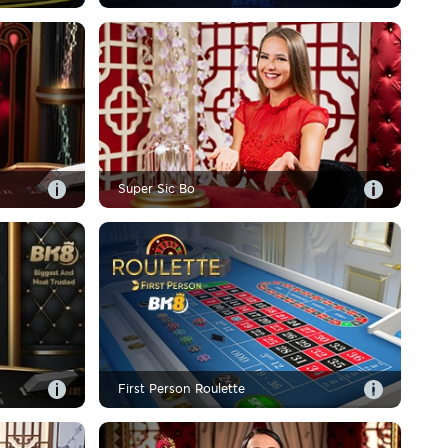
Super Sic Bo
First Person Roulette