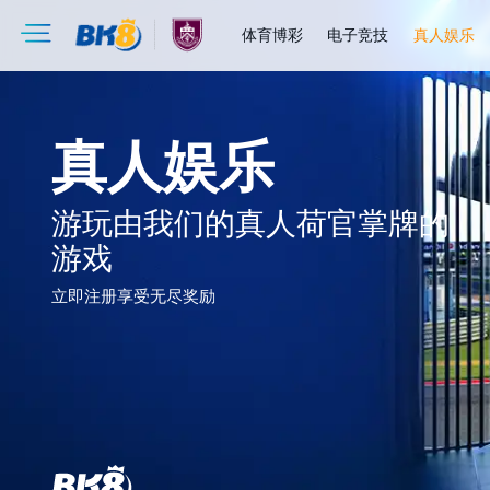
体育博彩
电子竞技
真人娱乐
真人娱乐
游玩由我们的真人荷官掌牌的
游戏
立即注册享受无尽奖励