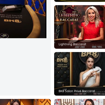
Lightning Baccarat
BK8 Salon Privé Baccarat