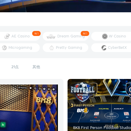
热门
热门
AE Casino
Dream Gaming
W Casino
Microgaming
Pretty Gaming
CyberBetX
21点
其他
BK8 First Person Football Studio