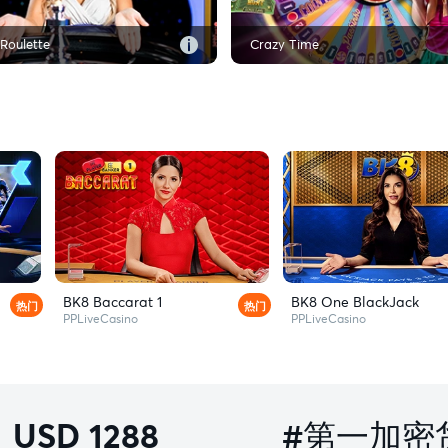
Roulette
Crazy Time
BK8 One BlackJack
BK8 Roulette
热门
热门
PPLiveCasino
PPLiveCasino
USD 1288
#第一加密