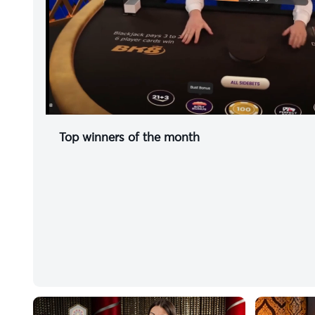
Top winners of the month