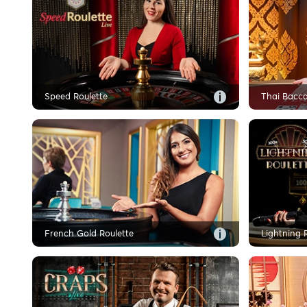
Speed Roulette
Thai Bacc
French Gold Roulette
Lightning 