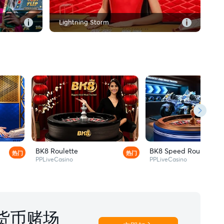
Lightning Storm
BK8 Speed Roulette
BK8 Vietnamese Speed Baccarat
热门
热门
PPLiveCasino
PPLiveCasino
货币赌场