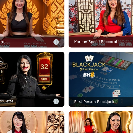
arat
Korean Speed Baccarat
Roulette
First Person Blackjack