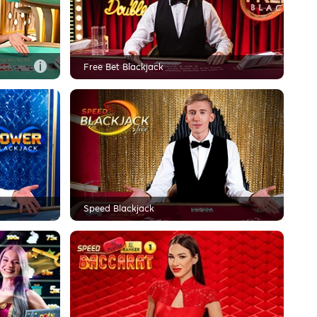
Free Bet Blackjack
Speed Blackjack