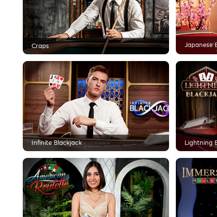
Japanese 
Craps
Infinite Blackjack
Lightning 