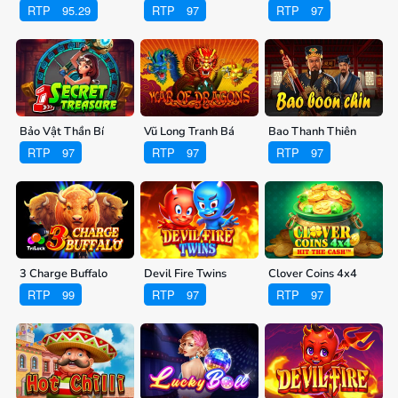
RTP
95.29
RTP
97
RTP
97
Bảo Vật Thần Bí
Vũ Long Tranh Bá
Bao Thanh Thiên
RTP
97
RTP
97
RTP
97
3 Charge Buffalo
Devil Fire Twins
Clover Coins 4x4
RTP
99
RTP
97
RTP
97