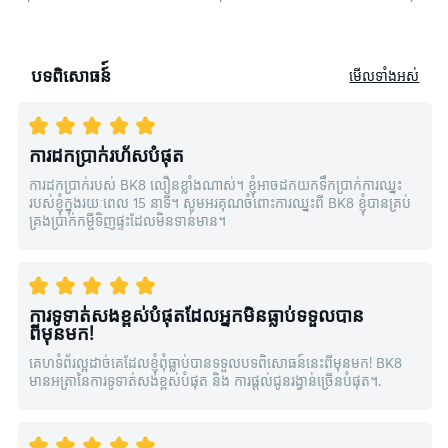
បទពិសោធន៍៍
មើលទាំងអស់
ការដកប្រាក់រហ័សបំផុត
ការដកប្រាក់របស់ BK8 លឿនខ្លាំងណាស់។ ខ្ញុំអាចដកយកទឹកប្រាក់ការឈ្នះ
របស់ខ្ញុំក្នុងរយៈពេល 15 នាទី។ សូមអរគុណចំពោះការឈ្នះពី BK8 ខ្ញុំបានគ្រប់
គ្រងប្រាក់កម្ចីទិញផ្ទះដែលមិនទាន់មាន។
ការទូទាត់សងខ្ពស់បំផុតដែលអ្នកមិនធ្លាប់ទទួលបាន
ពីមុនមក!
គេហទំព័រល្អដាច់គេដែលខ្ញុំពុំធ្លាប់បានទទួលបទពិសោធន៍នេះពីមុនមក! BK8
មានអត្រានៃការទូទាត់សងខ្ពស់បំផុត និង ការផ្តល់ជូនរង្វាន់ច្រើនបំផុត។.