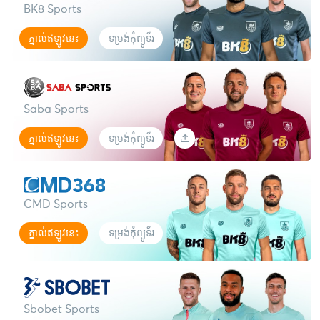
BK8 Sports
ភ្នាល់ឥឡូវនេះ
ទម្រង់កុំព្យូទ័រ
Saba Sports
ភ្នាល់ឥឡូវនេះ
ទម្រង់កុំព្យូទ័រ
CMD Sports
ភ្នាល់ឥឡូវនេះ
ទម្រង់កុំព្យូទ័រ
Sbobet Sports