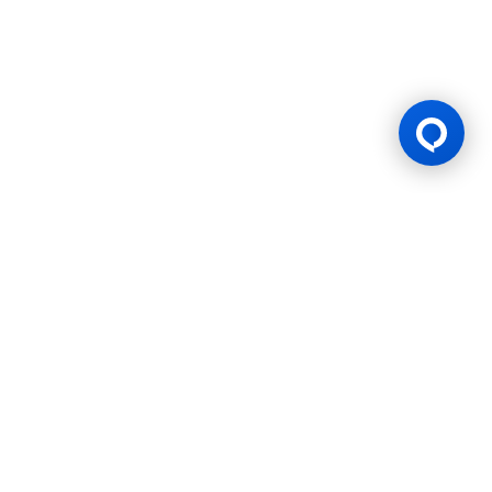
អ្នកឧបត្ថម្ភផ្លូវការ
អ្នកឧបត្ថម្ភ
ក្លឹបដៃគូរផ្លូវការ
ដៃគូរឧ
sini Racing
Burnley F.C.
BWF Thomas & Uber Cup
HSBC BWF World Tour
GP 2026
2022-2026
Finals 2026
Finals 2026
ការតែងតាំងពានរង្វាន់