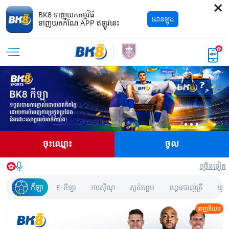
×
BK8 ទាញយកកម្មវិធី
ដោនឡូដ
ទាញយកកំណែ APP ឥឡូវនេះ
ចុះឈ្មោះ
ចូល
ច្រើនទៀត
លេង ហ្គេមស្លត់ Spadegaming ដើម្បីឈ្នះភ្លាមៗ! បង្កើនទ្រព្យសម្បត្តិរបស់លោកអ្ន
កីឡា
E-កីឡា
ការស៊ីណូ
ស្លត់ហ្គេម
ហ្គេមបាញ់ត្រី
ឆ្នោ
ពេញនិយម