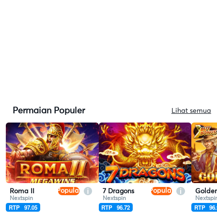
Permaian Populer
Lihat semua
Popular
Popular
Roma II
7 Dragons
Nextspin
Nextspin
Nextspi
RTP
97.05
RTP
96.72
RTP
96