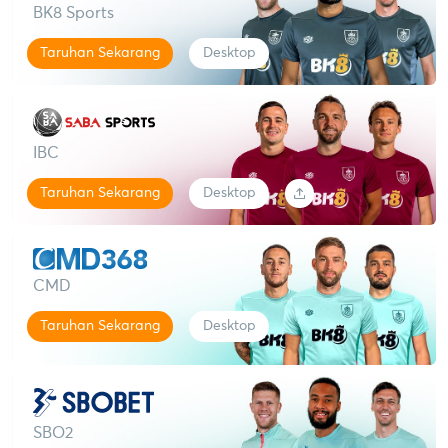
BK8 Sports
Taruhan Sekarang
Desktop
IBC
Taruhan Sekarang
Desktop
CMD
Taruhan Sekarang
Desktop
SBO2