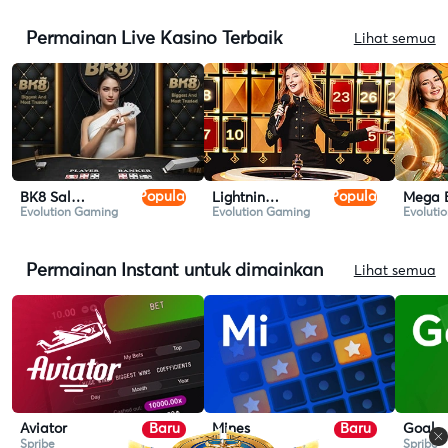
Permainan Live Kasino Terbaik
Lihat semua
Popular
Popular
BK8 Salon Prive Baccarat
Lightning Roulette
Mega B
Evolution Gaming
Evolution Gaming
Evoluti
Permainan Instant untuk dimainkan
Lihat semua
Baru
Baru
Aviator
Mines
Goal
Spribe
Spribe
Spribe