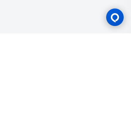
Sponsor Utama
Mitra Resmi
Sponsor Resmi
BK8 Gresini Racing
Burnley F.C.
BWF Thomas & Uber Cup
HSBC BWF Wo
2
MotoGP 2026
2022-2026
Finals 2026
Finals 
Nominasi Awards