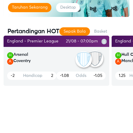
Taruhan Sekarang
Desktop
Pertandingan HOT
Sepak Bola
Basket
England - Premier League
21/08 - 07:00pm
England 
Arsenal
Hull C
H
H
Coventry
Manch
A
A
-2
Handicap
2
-1.08
Odds
-1.05
1.25
H